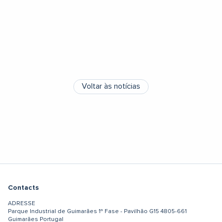
Voltar às notícias
Contacts
ADRESSE
Parque Industrial de Guimarães
1ª Fase - Pavilhão G15
4805-661
Guimarães
Portugal