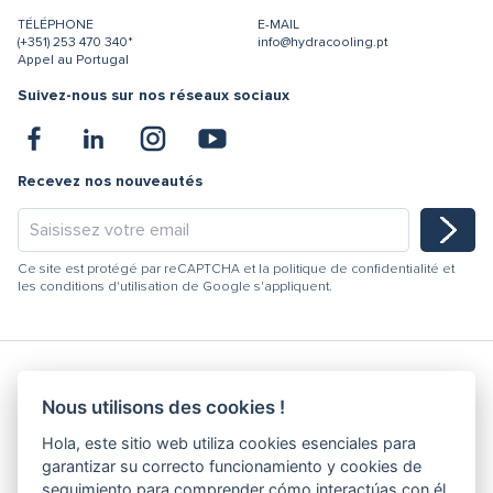
TÉLÉPHONE
E-MAIL
(+351) 253 470 340*
info@hydracooling.pt
Appel au Portugal
Suivez-nous sur nos réseaux sociaux
Recevez nos nouveautés
Ce site est protégé par reCAPTCHA et la
politique de confidentialité
et
les
conditions d'utilisation
de Google s'appliquent.
Nous utilisons des cookies !
Hydracooling 2026 - Tous droits réservés
Hola, este sitio web utiliza cookies esenciales para
Code de conduite
garantizar su correcto funcionamiento y cookies de
Politique de Qualité
seguimiento para comprender cómo interactúas con él.