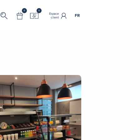
0
0
Espace
FR
client