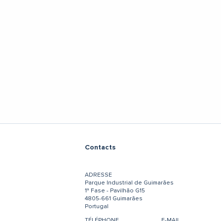
Contacts
ADRESSE
Parque Industrial de Guimarães
1ª Fase - Pavilhão G15
4805-661 Guimarães
Portugal
TÉLÉPHONE
E-MAIL