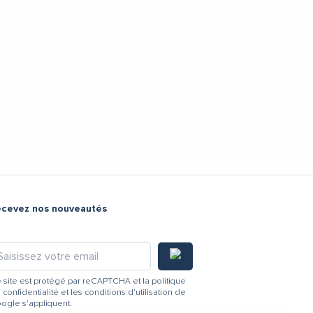
ecevez nos nouveautés
 site est protégé par reCAPTCHA et la
politique
 confidentialité
et les
conditions d'utilisation
de
ogle s'appliquent.