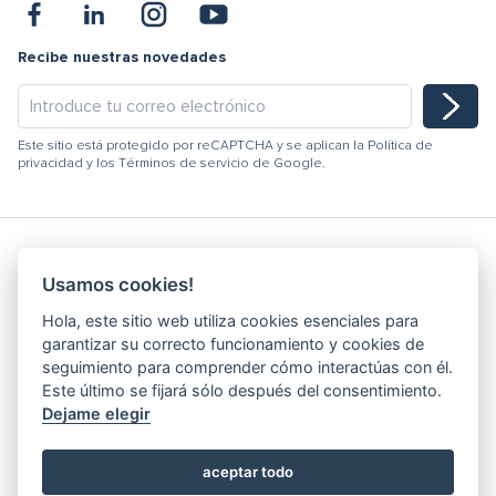
Recibe nuestras novedades
Este sitio está protegido por reCAPTCHA y se aplican la
Política de
privacidad
y los
Términos de servicio
de Google.
Usamos cookies!
Hydracooling 2026 - Todos los derechos reservados
Hola, este sitio web utiliza cookies esenciales para
Código de conducta
garantizar su correcto funcionamiento y cookies de
Politica de Calidad
seguimiento para comprender cómo interactúas con él.
Canal de denuncia
Este último se fijará sólo después del consentimiento.
Dejame elegir
Política de Privacidad
Términos y Condiciones
Libro de Reclamaciones
aceptar todo
Editar Cookies